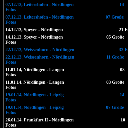
07.12.13, Leitershofen - Nördlingen 14
Fotos
07.12.13, Leitershofen - Nördlingen 07 Große
Fotos
14.12.13, Speyer - Nördlingen 21 Fo
14.12.13, Speyer - Nördlingen 05 Große
Fotos
22.12.13, Weissenhorn - Nördlingen 32 Fo
22.12.13, Weissenhorn - Nördlingen 11 Große
Fotos
11.01.14, Nördlingen - Langen 08
Fotos
11.01.14, Nördlingen - Langen 03 Große
Fotos
19.01.14, Nördlingen - Leipzig 14
Fotos
19.01.14, Nördlingen - Leipzig 07 Große
Fotos
26.01.14, Frankfurt II - Nördlingen 10
Fotos