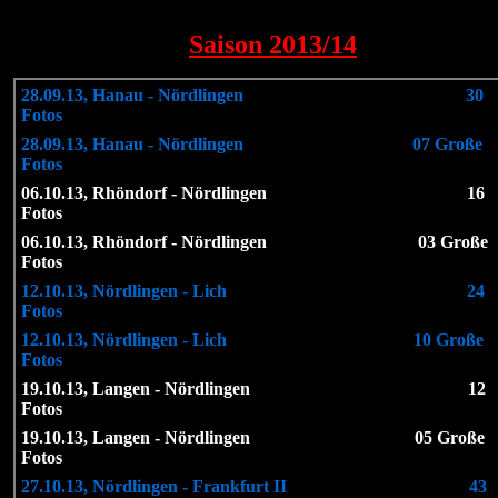
Saison 2013/14
28.09.13, Hanau - Nördlingen 30
Fotos
28.09.13, Hanau - Nördlingen 07 Große
Fotos
06.10.13, Rhöndorf - Nördlingen 16
Fotos
06.10.13, Rhöndorf - Nördlingen 03 Große
Fotos
12.10.13, Nördlingen - Lich 24
Fotos
12.10.13, Nördlingen - Lich 10 Große
Fotos
19.10.13, Langen - Nördlingen 12
Fotos
19.10.13, Langen - Nördlingen 05 Große
Fotos
27.10.13, Nördlingen - Frankfurt II 43