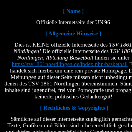
[ Name ]
Offizielle Internetseite der UN'96
[ Allgemeine Hinweise ]
Dies ist KEINE offizielle Internetseite des
TSV 1861
Nördlingen!
Die offizielle Internetseite des
TSV 186
Nördlingen, Abteilung Basketball
finden sie unter
https://tsv1861noerdlingen.de/index.php/basketball
E
handelt sich hierbei um eine rein private Homepage. D
Meinungen auf dieser Seite müssen nicht unbedingt m
denen des TSV 1861 Nördlingen übereinstimmen. Sämt
Inhalte sind jugendfrei, frei von Pornografie und propag
keinerlei politisches Gedankengut!
[ Rechtliches & ©opyrights ]
Sämtliche auf dieser Internetseite zugänglich gemacht
Texte, Grafiken und Bilder sind urheberrechtlich gesch
und dürfen nicht ohne ausdrückliche Genehmigung de